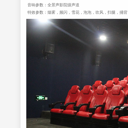
音响参数：全景声影院级声道
特效参数：烟雾，频闪，雪花，泡泡，吹风，扫腿，捅背